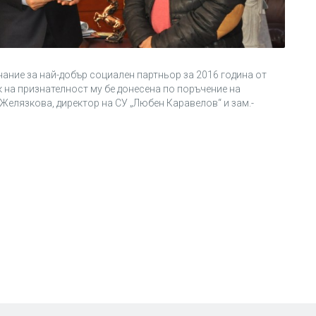
ание за най-добър социален партньор за 2016 година от
к на признателност му бе донесена по поръчение на
а Желязкова, директор на СУ „Любен Каравелов“ и зам.-