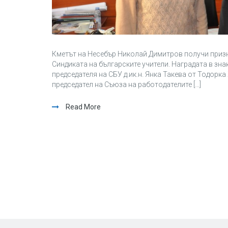
Кметът на Несебър Николай Димитров получи призн
Синдиката на българските учители. Наградата в зна
председателя на СБУ д.ик.н. Янка Такева от Тодорк
председател на Съюза на работодателите […]
Read More