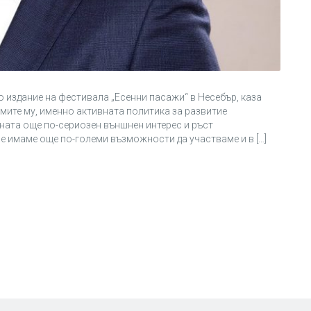
о издание на фестивала „Есенни пасажи“ в Несебър, каза
умите му, именно активната политика за развитие
ната още по-сериозен външнен интерес и ръст
ие имаме още по-големи възможности да участваме и в […]