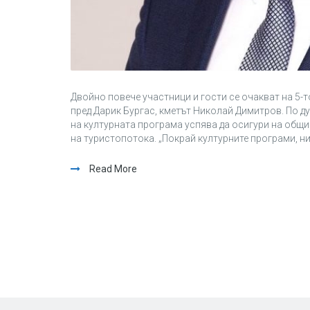
Двойно повече участници и гости се очакват на 5-т
пред Дарик Бургас, кметът Николай Димитров. По д
на културната програма успява да осигури на общи
на туристопотока. „Покрай културните програми, н
Read More