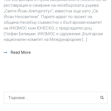
реставрация и саниране на несебърската църква
„Свети Йоан Алитургетус“, известна още като „Св.
Йоан Неосветени“. Парите идват по проект на
община Несебър съвместно с българския комитет
на ИКОМОС към ЮНЕСКО, с председател доц.
Стефан Белишки. ИКОМОС е сдружение „Български
национален комитет на Международния […]
Read More