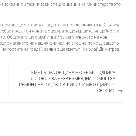
е изисквания и технически спецификации на Министерството
а помощ ще остане в сградата на поликлиниката в Слънчев
есебър предстои нова процедура за довършителни дейности,
о. Общината ще съдейства и за закупуването на нов
подпомагането на нашия филиал на спешна помощ, защото
и на гостите на града“, заяви още кметът Николай Димитров.
КМЕТЪТ НА ОБЩИНА НЕСЕБЪР ПОДПИСА
ДОГОВОР ЗА БЕЗВЪЗМЕЗДНА ПОМОЩ ЗА
РЕМОНТ НА ОУ „СВ. СВ. КИРИЛ И МЕТОДИЙ“ ГР.
СВ. ВЛАС