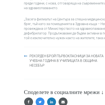
преди години, с нова, отговаряща на съвременнит
на здравеопазването.
„Засега филиалът на Центъра за спешна медицинск
бряг, тъй като за помещенията в Здравна къща – Н
провеждана от Министерството на здравеопазванет
дефибрилатор. Продължаваме да бъдем активни в 
той е изключително нужен както на жителите, така 
Навигация
РЕКОРДЕН БРОЙ ПЪРВОКЛАСНИЦИ ЗА НОВАТА
УЧЕБНА ГОДИНА В УЧИЛИЩАТА В ОБЩИНА
НЕСЕБЪР
Споделете в социалните мрежи ↓