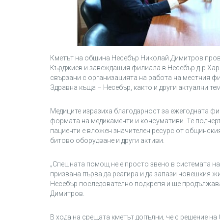
Кметът на община Несебър Николай Димитров пров
Кърджиев и завеждащия филиала в Несебър д-р Хар
свързани с организацията на работа на местния ф
Здравна къща – Несебър, както и други актуални тем
Медиците изразиха благодарност за ежегодната фи
формата на медикаменти и консумативи. Те подчерта
пациенти е вложен значителен ресурс от общинския
битово оборудване и други активи.
„Спешната помощ не е просто звено в системата на
призвана първа да реагира и да запази човешкия ж
Несебър последователно подкрепя и ще продължава
Димитров.
В хода на срещата кметът допълни, че с решение на