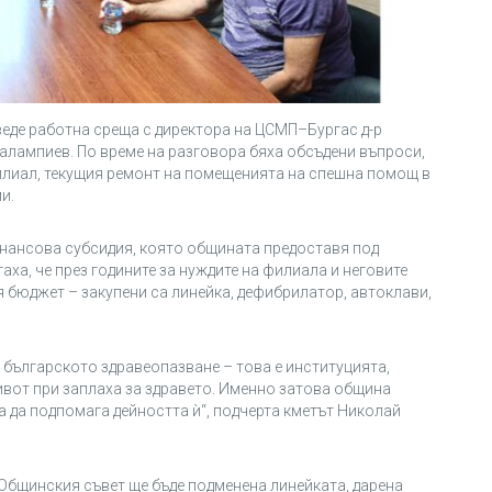
еде работна среща с директора на ЦСМП–Бургас д-р
алампиев. По време на разговора бяха обсъдени въпроси,
илиал, текущия ремонт на помещенията на спешна помощ в
и.
нансова субсидия, която общината предоставя под
ха, че през годините за нуждите на филиала и неговите
 бюджет – закупени са линейка, дефибрилатор, автоклави,
 българското здравеопазване – това е институцията,
ивот при заплаха за здравето. Именно затова община
 да подпомага дейността ѝ“, подчерта кметът Николай
 Общинския съвет ще бъде подменена линейката, дарена