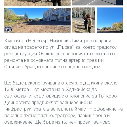
Кметът на Несебър Николай Димитров направи
оглед на трасето по ул. „Първа“, за което предстои
реконструкция. Очаква се плановият втори етап от
ремонта на основната пътна артерия през к.к.
Слънчев бряг да започне в следващите дни.
Ще бъде реконструирана отсечка с дължина около
1300 метра – от моста на р. Хаджийска до
светофарно кръстовище с отклонение за Тънково.
Дейностите предвиждат разширение на
инфраструктурата в западната й част – оформяне на
локално пътно платно, тротоари, паркинг зона и
озеленяване. Ще бъде изпълнен проект за ново