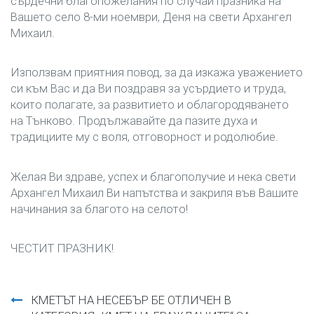
сърдечни благопожелания по случай празника на
Вашето село 8-ми ноември, Деня на свети Архангел
Михаил.
Използвам приятния повод, за да изкажа уважението
си към Вас и да Ви поздравя за усърдието и труда,
които полагате, за развитието и облагородяването
на Тънково. Продължавайте да пазите духа и
традициите му с воля, отговорност и родолюбие.
Желая Ви здраве, успех и благополучие и нека свети
Архангел Михаил Ви напътства и закриля във Вашите
начинания за благото на селото!
ЧЕСТИТ ПРАЗНИК!
Навигация
КМЕТЪТ НА НЕСЕБЪР БЕ ОТЛИЧЕН В