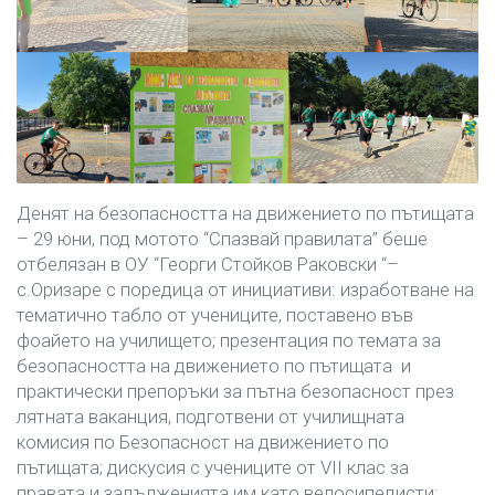
Денят на безопасността на движението по пътищата
– 29 юни, под мотото “Спазвай правилата” беше
отбелязан в ОУ “Георги Стойков Раковски “–
с.Оризаре с поредица от инициативи: изработване на
тематично табло от учениците, поставено във
фоайето на училището; презентация по темата за
безопасността на движението по пътищата и
практически препоръки за пътна безопасност през
лятната ваканция, подготвени от училищната
комисия по Безопасност на движението по
пътищата; дискусия с учениците от VII клас за
правата и задълженията им като велосипедисти;