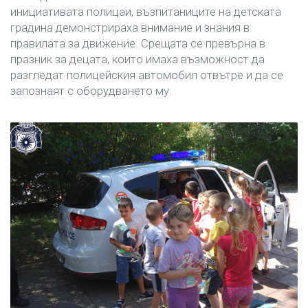
инициативата полицаи, възпитаниците на детската
градина демонстрираха внимание и знания в
правилата за движение. Срещата се превърна в
празник за децата, които имаха възможност да
разгледат полицейския автомобил отвътре и да се
запознаят с оборудването му.