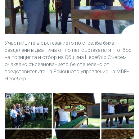
Участниците в състезанието по стрелба бяха
разделени в два тима от по пет състезатели – отбор
на полицията и отбор на Община Несебър.Съвсем
очаквано съревнованието бе спечелено от
представителите на Районното управление на МВР-
Несебър.