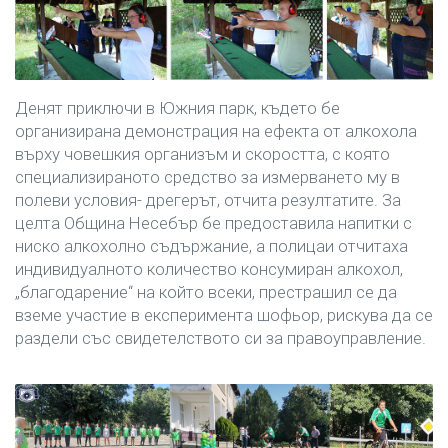
Денят приключи в Южния парк, където бе
организирана демонстрация на ефекта от алкохола
върху човешкия организъм и скоростта, с която
специализираното средство за измерването му в
полеви условия- дрегерът, отчита резултатите. За
целта Община Несебър бе предоставила напитки с
ниско алкохолно съдържание, а полицаи отчитаха
индивидуалното количество консумиран алкохол,
„благодарение“ на който всеки, престрашил се да
вземе участие в експеримента шофьор, рискува да се
раздели със свидетелството си за правоуправление.