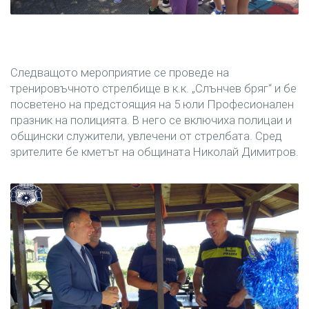
Следващото мероприятие се проведе на
тренировъчното стрелбище в к.к. „Слънчев бряг“ и бе
посветено на предстоящия на 5 юли Професионален
празник на полицията. В него се включиха полицаи и
общински служители, увлечени от стрелбата. Сред
зрителите бе кметът на общината Николай Димитров.