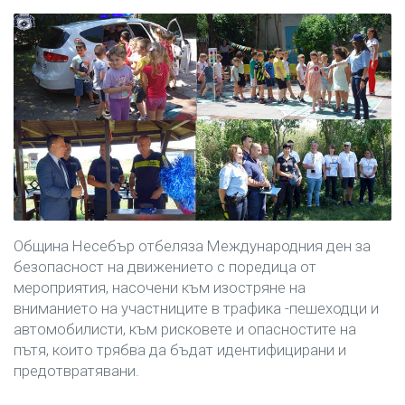
Община Несебър отбеляза Международния ден за
безопасност на движението с поредица от
мероприятия, насочени към изостряне на
вниманието на участниците в трафика -пешеходци и
автомобилисти, към рисковете и опасностите на
пътя, които трябва да бъдат идентифицирани и
предотвратявани.