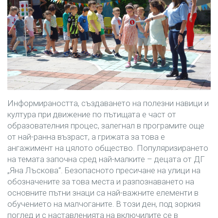
Информираността, създаването на полезни навици и
култура при движение по пътищата е част от
образователния процес, залегнал в програмите още
от най-ранна възраст, а грижата за това е
ангажимент на цялото общество. Популяризирането
на темата започна сред най-малките – децата от ДГ
„Яна Лъскова“. Безопасното пресичане на улици на
обозначените за това места и разпознаването на
основните пътни знаци са най-важните елементи в
обучението на малчоганите. В този ден, под зоркия
поглед и с наставленията на включилите се в