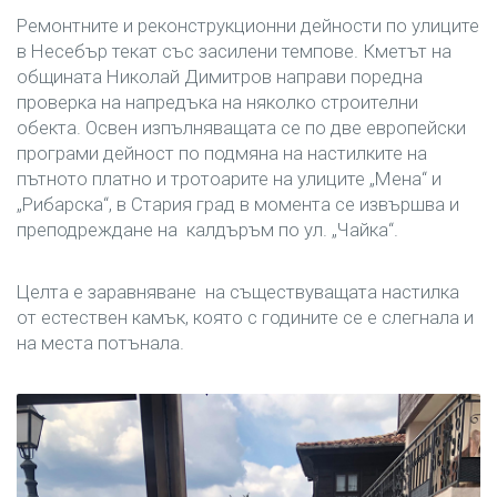
Ремонтните и реконструкционни дейности по улиците
в Несебър текат със засилени темпове. Кметът на
общината Николай Димитров направи поредна
проверка на напредъка на няколко строителни
обекта. Освен изпълняващата се по две европейски
програми дейност по подмяна на настилките на
пътното платно и тротоарите на улиците „Мена“ и
„Рибарска“, в Стария град в момента се извършва и
преподреждане на калдъръм по ул. „Чайка“.
Целта е заравняване на съществуващата настилка
от естествен камък, която с годините се е слегнала и
на места потънала.