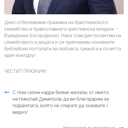
Днес отбелязваме празника на Християнското
семейство и православната християнска младеж –
Въведение Богородично. Нека този ден посветим на
семейството и децата и си припомним основните
библейски постулати за любовта, грижата и почитта
един към друг.
ЧЕСТИТ ПРАЗНИК!
Навигация
С тези силни кадри бихме желали, от името
на Николай Димитров, да ви благодарим за
подкрепата, която не спирате да оказвате /
видео/