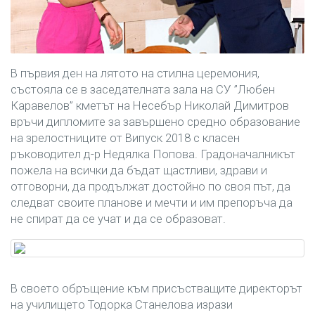
В първия ден на лятото на стилна церемония,
състояла се в заседателната зала на СУ ”Любен
Каравелов” кметът на Несебър Николай Димитров
връчи дипломите за завършено средно образование
на зрелостниците от Випуск 2018 с класен
ръководител д-р Недялка Попова. Градоначалникът
пожела на всички да бъдат щастливи, здрави и
отговорни, да продължат достойно по своя път, да
следват своите планове и мечти и им препоръча да
не спират да се учат и да се образоват.
В своето обръщение към присъстващите директорът
на училището Тодорка Станелова изрази