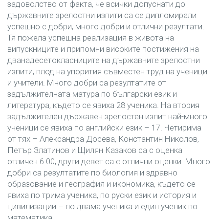
задоволство от факта, че всички допуснати до
държавните зрелостни изпити са се дипломирали
успешно с добри, много добри и отлични резултати.
Тя пожела успешна реализация в живота на
випускниците и припомни високите постижения на
дванадесетокласниците на държавните зрелостни
изпити, плод на упорития съвместен труд на ученици
и учители. Много добри са резултатите от
задължителната матура по български език и
литература, където се явиха 28 ученика. На втория
задължителен държавен зрелостен изпит най-много
ученици се явиха по английски език – 17. Четирима
от тях – Александра Досева, Константин Николов,
Петър Златинов и Щилян Казаков са с оценка
отличен 6.00, други девет са с отлични оценки. Много
добри са резултатите по биология и здравно
образование и география и икономика, където се
явиха по трима ученика, по руски език и история и
цивилизации – по двама ученика и един ученик по
математика.