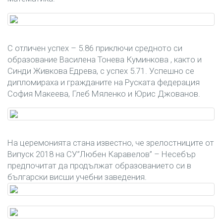
С отличен успех – 5.86 приключи средното си
образование Василена Тонева Куминкова , както и
Синди Живкова Едрева, с успех 5.71. Успешно се
дипломираха и гражданите на Руската федерация
София Макеева, Глеб Мяленко и Юрис Джованов.
На церемонията стана известно, че зрелостниците от
Випуск 2018 на СУ”Любен Каравелов” – Несебър
предпочитат да продължат образованието си в
български висши учебни заведения.